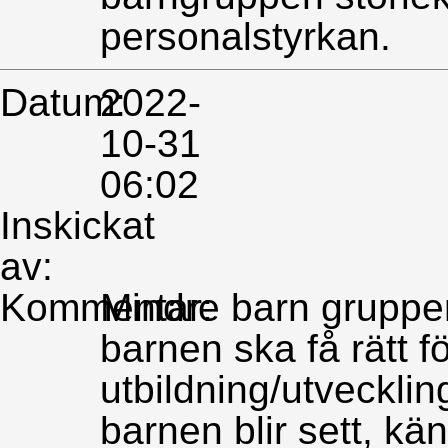
personalstyrkan.
Datum:
2022-
10-31
06:02
Inskickat
av:
Kommentar:
Mindre barn grupper 
barnen ska få rätt fö
utbildning/utvecklin
barnen blir sett, känn