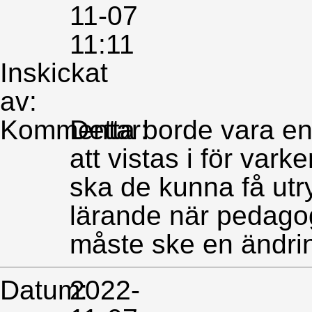
11-07
11:11
Inskickat
av:
Kommentar:
Detta borde vara en 
att vistas i för var
ska de kunna få utr
lärande när pedago
måste ske en ändri
Datum:
2022-