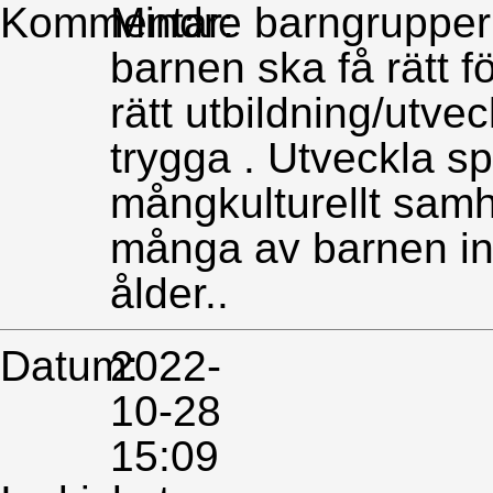
Kommentar:
Mindre barngrupper m
barnen ska få rätt fö
rätt utbildning/utve
trygga . Utveckla sp
mångkulturellt samh
många av barnen int
ålder..
Datum:
2022-
10-28
15:09