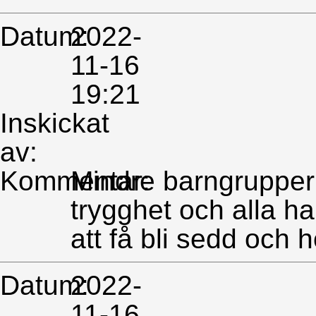
Datum:
2022-
11-16
19:21
Inskickat
av:
Kommentar:
Mindre barngrupper
trygghet och alla h
att få bli sedd och h
Datum:
2022-
11-16