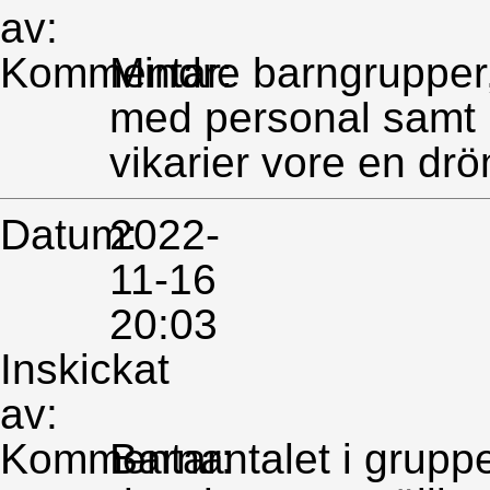
av:
Kommentar:
Mindre barngrupper, t
med personal samt
vikarier vore en dr
Datum:
2022-
11-16
20:03
Inskickat
av:
Kommentar:
Barnantalet i grupp