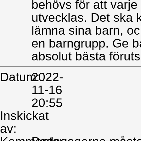
behövs för att varj
utvecklas. Det ska k
lämna sina barn, och
en barngrupp. Ge ba
absolut bästa föruts
Datum:
2022-
11-16
20:55
Inskickat
av: