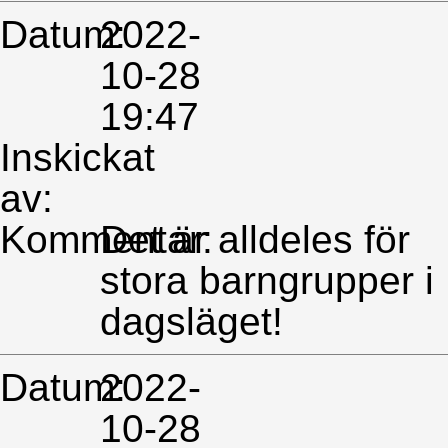
Datum:
2022-
10-28
19:47
Inskickat
av:
Kommentar:
Det är alldeles för
stora barngrupper i
dagsläget!
Datum:
2022-
10-28