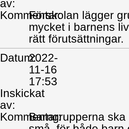
av:
Kommentar:
Förskolan lägger gru
mycket i barnens li
rätt förutsättningar.
Datum:
2022-
11-16
17:53
Inskickat
av:
Kommentar:
Barngrupperna ska 
små, för både barn