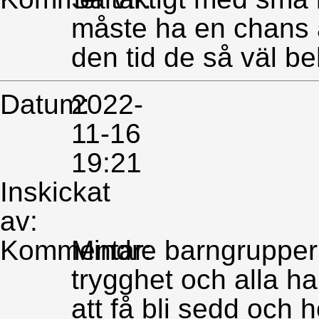
måste ha en chans a
den tid de så väl be
Datum:
2022-
11-16
19:21
Inskickat
av:
Kommentar:
Mindre barngrupper
trygghet och alla h
att få bli sedd och h