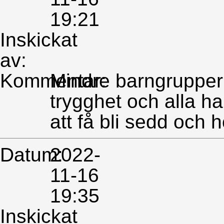
19:21
Inskickat
av:
Kommentar:
Mindre barngrupper
trygghet och alla h
att få bli sedd och h
Datum:
2022-
11-16
19:35
Inskickat