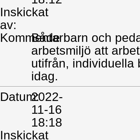
Inskickat
av:
Kommentar:
Både barn och ped
arbetsmiljö att arbet
utifrån, individuel
idag.
Datum:
2022-
11-16
18:18
Inskickat