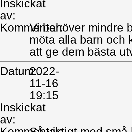
Inskickat
av:
Kommentar:
Vi behöver mindre b
möta alla barn och k
att ge dem bästa ut
Datum:
2022-
11-16
19:15
Inskickat
av:
Kommentar:
Så viktigt med små 