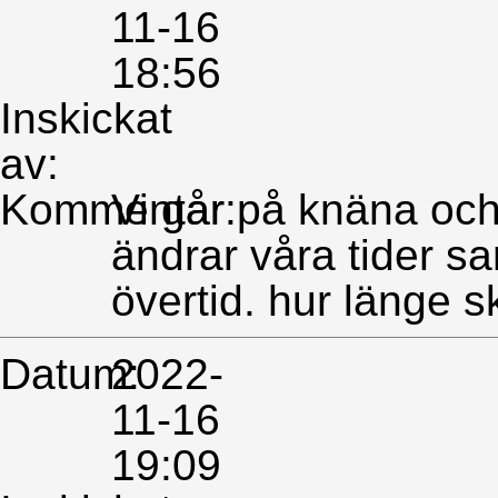
11-16
18:56
Inskickat
av:
Kommentar:
Vi går på knäna och 
ändrar våra tider s
övertid. hur länge s
Datum:
2022-
11-16
19:09