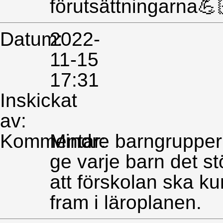
förutsättningarna💪
Datum:
2022-
11-15
17:31
Inskickat
av:
Kommentar:
Mindre barngrupper b
ge varje barn det s
att förskolan ska k
fram i läroplanen.