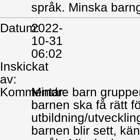
språk. Minska barn
Datum:
2022-
10-31
06:02
Inskickat
av:
Kommentar:
Mindre barn grupper 
barnen ska få rätt fö
utbildning/utvecklin
barnen blir sett, känn