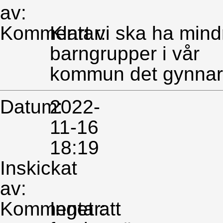
av:
Kommentar:
Klart vi ska ha mind
barngrupper i vår
kommun det gynnar 
Datum:
2022-
11-16
18:19
Inskickat
av:
Kommentar:
Inget att