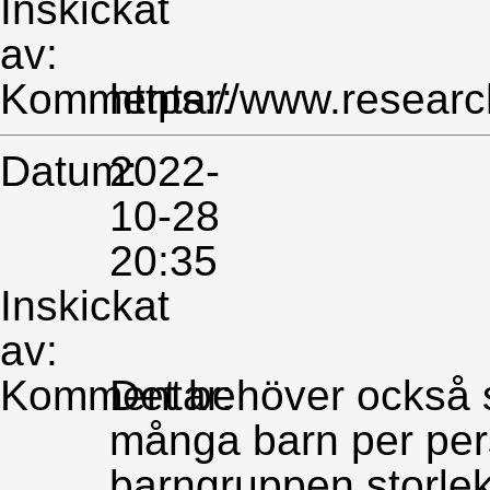
Inskickat
av:
Kommentar:
https://www.resear
Datum:
2022-
10-28
20:35
Inskickat
av:
Kommentar:
Det behöver också ses
många barn per per
barngruppen storlek