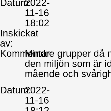
Datum:
2022-
11-16
18:02
Inskickat
av:
Kommentar:
Mindre grupper då m
den miljön som är ida
mående och svårigh
Datum:
2022-
11-16
18:12