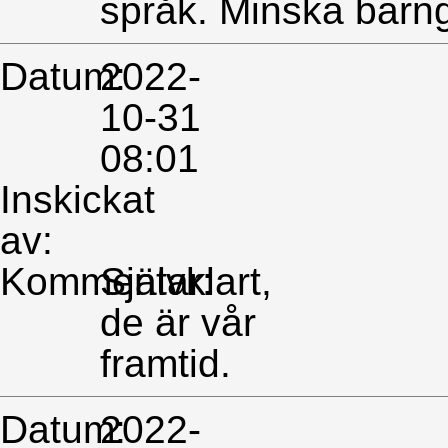
språk. Minska barn
Datum:
2022-
10-31
08:01
Inskickat
av:
Kommentar:
Självklart,
de är vår
framtid.
Datum:
2022-