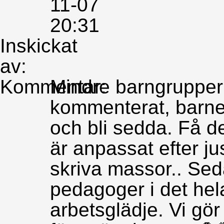
11-07
20:31
Inskickat
av:
Kommentar:
Mindre barngrupper
kommenterat, barnen
och bli sedda. Få 
är anpassat efter j
skriva massor.. Sed
pedagoger i det hel
arbetsglädje. Vi gör