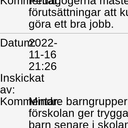
Kommentar:
Pedagogerna måste
förutsättningar att 
göra ett bra jobb.
Datum:
2022-
11-16
21:26
Inskickat
av:
Kommentar:
Mindre barngrupper 
förskolan ger trygg
barn senare i skola