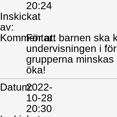
20:24
Inskickat
av:
Kommentar:
För att barnen ska 
undervisningen i fö
grupperna minskas d
öka!
Datum:
2022-
10-28
20:30