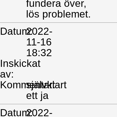
fundera över,
lös problemet.
Datum:
2022-
11-16
18:32
Inskickat
av:
Kommentar:
självklart
ett ja
Datum:
2022-