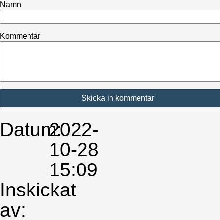
Kommentarer
Namn
Skriv
Kommentarer
en
kommentar
Kommentar
Datum:
2022-
10-28
15:09
Inskickat
av: