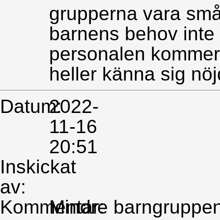
grupperna vara små.
barnens behov inte 
personalen kommer 
heller känna sig nöj
Datum:
2022-
11-16
20:51
Inskickat
av:
Kommentar:
Mindre barngruppen