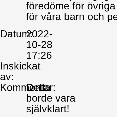
föredöme för övriga
för våra barn och p
Datum:
2022-
10-28
17:26
Inskickat
av:
Kommentar:
Detta
borde vara
självklart!