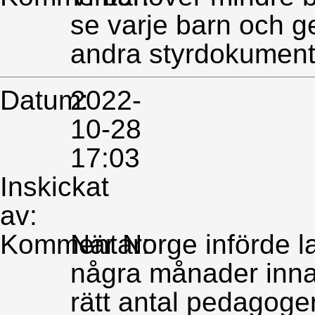
se varje barn och g
andra styrdokument
Datum:
2022-
10-28
17:03
Inskickat
av:
Kommentar:
När Norge införde l
några månader inna
rätt antal pedagoger